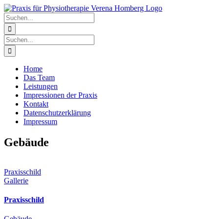
Zum
Inhalt
Suche
springen
nach:
Suche
nach:
Home
Das Team
Leistungen
Impressionen der Praxis
Kontakt
Datenschutzerklärung
Impressum
Gebäude
Praxisschild
Gallerie
Praxisschild
Gebäude